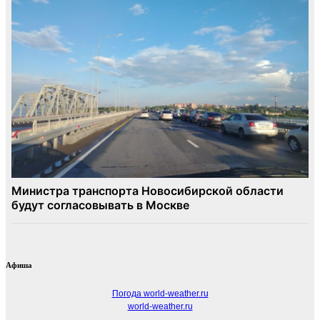
Афиша
Погода world-weather.ru
world-weather.ru