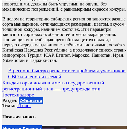
новогодними, должны быть упругими на ощупь, без
механических повреждений, с равномерным окрасом кожуры.
В целом на территорию сибирских регионов завозятся разные
сорта мандаринов, отличающихся размерами, цветом, вкусом,
толщиной кожуры, наличием косточек. Эти параметры
зависят от сортовых особенностей и места выращивания.
Поставщиком преобладающего объема цитрусовых и, в
первую очередь мандаринов с зелёными листочками, остаётся
Китайская Народная Республика, а продолжают список стран-
импортёров Турция, ЮАР, Египет, Марокко, Пакистан, Иран,
Узбекистан и Таджикистан.
Навигация
В регионе быстро решают все проблемы участников
СВО и членов их семей
по
Каждая горка должна иметь государственный
записям
регистрационный знак — предупреждают в
Гостехнадзоре
Раздел:
Общество
Темы:
ТГпост
Похожая запись
Новости Региона