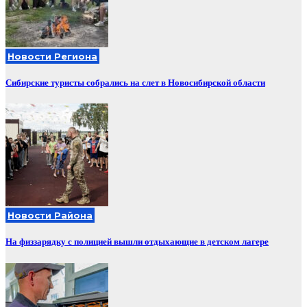
Новости Региона
Сибирские туристы собрались на слет в Новосибирской области
Новости Района
На физзарядку с полицией вышли отдыхающие в детском лагере