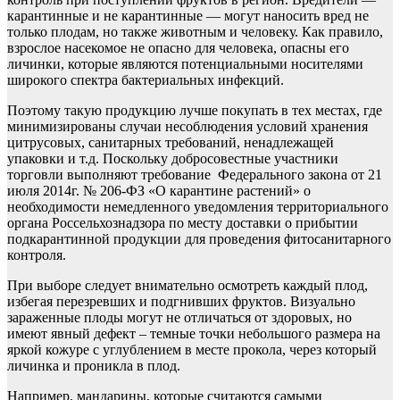
карантинные и не карантинные — могут наносить вред не
только плодам, но также животным и человеку. Как правило,
взрослое насекомое не опасно для человека, опасны его
личинки, которые являются потенциальными носителями
широкого спектра бактериальных инфекций.
Поэтому такую продукцию лучше покупать в тех местах, где
минимизированы случаи несоблюдения условий хранения
цитрусовых, санитарных требований, ненадлежащей
упаковки и т.д. Поскольку добросовестные участники
торговли выполняют требование Федерального закона от 21
июля 2014г. № 206-ФЗ «О карантине растений» о
необходимости немедленного уведомления территориального
органа Россельхознадзора по месту доставки о прибытии
подкарантинной продукции для проведения фитосанитарного
контроля.
При выборе следует внимательно осмотреть каждый плод,
избегая перезревших и подгнивших фруктов. Визуально
зараженные плоды могут не отличаться от здоровых, но
имеют явный дефект – темные точки небольшого размера на
яркой кожуре с углублением в месте прокола, через который
личинка и проникла в плод.
Например, мандарины, которые считаются самыми