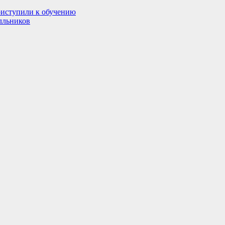
риступили к обучению
лльников