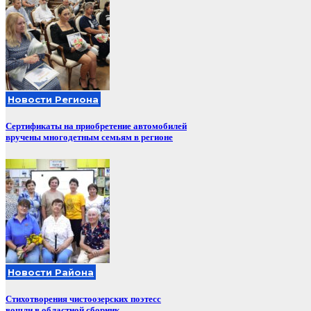
Новости Региона
Сертификаты на приобретение автомобилей
вручены многодетным семьям в регионе
Новости Района
Стихотворения чистоозерских поэтесс
вошли в областной сборник