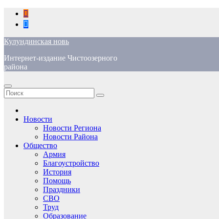
Перейти
к
содержимому
Кулундинская новь
Интернет-издание Чистоозерного
района
Новости
Новости Региона
Новости Района
Общество
Армия
Благоустройство
История
Помощь
Праздники
СВО
Труд
Образование