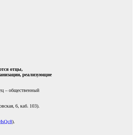
ются отцы,
ганизации, реализующие
ец – общественный
ская, 6, каб. 103).
/3MsQc8
).