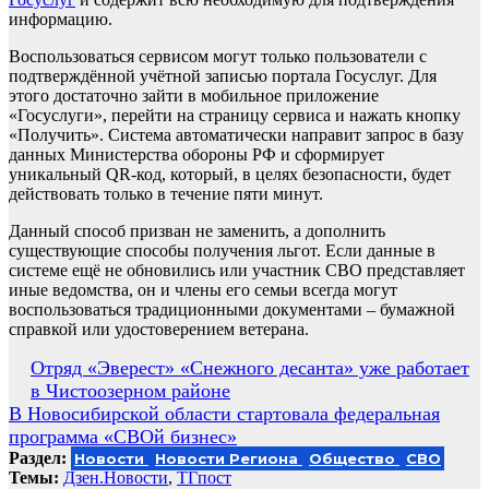
информацию.
Воспользоваться сервисом могут только пользователи с
подтверждённой учётной записью портала Госуслуг. Для
этого достаточно зайти в мобильное приложение
«Госуслуги», перейти на страницу сервиса и нажать кнопку
«Получить». Система автоматически направит запрос в базу
данных Министерства обороны РФ и сформирует
уникальный QR-код, который, в целях безопасности, будет
действовать только в течение пяти минут.
Данный способ призван не заменить, а дополнить
существующие способы получения льгот. Если данные в
системе ещё не обновились или участник СВО представляет
иные ведомства, он и члены его семьи всегда могут
воспользоваться традиционными документами – бумажной
справкой или удостоверением ветерана.
Навигация
Отряд «Эверест» «Снежного десанта» уже работает
в Чистоозерном районе
по
В Новосибирской области стартовала федеральная
записям
программа «СВОй бизнес»
Раздел:
Новости
Новости Региона
Общество
СВО
Темы:
Дзен.Новости
,
ТГпост