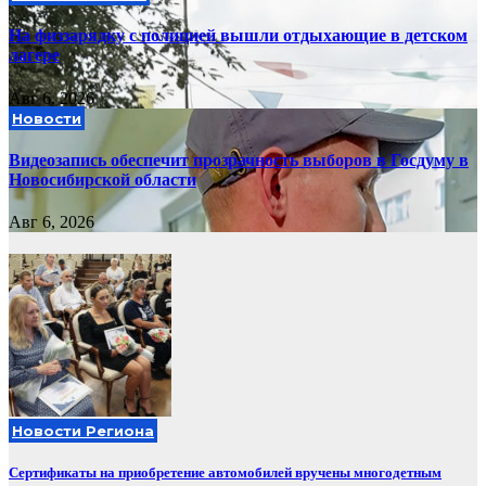
На физзарядку с полицией вышли отдыхающие в детском
лагере
Авг 6, 2026
Новости
Видеозапись обеспечит прозрачность выборов в Госдуму в
Новосибирской области
Авг 6, 2026
Новости Региона
Сертификаты на приобретение автомобилей вручены многодетным