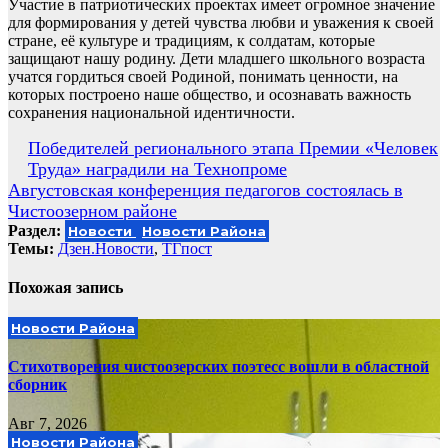
Участие в патриотических проектах имеет огромное значение
для формирования у детей чувства любви и уважения к своей
стране, её культуре и традициям, к солдатам, которые
защищают нашу родину. Дети младшего школьного возраста
учатся гордиться своей Родиной, понимать ценности, на
которых построено наше общество, и осознавать важность
сохранения национальной идентичности.
Навигация
Победителей регионального этапа Премии «Человек
Труда» наградили на Технопроме
по
Августовская конференция педагогов состоялась в
записям
Чистоозерном районе
Раздел:
Новости
Новости Района
Темы:
Дзен.Новости
,
ТГпост
Похожая запись
Новости Района
Стихотворения чистоозерских поэтесс вошли в областной
сборник
Авг 7, 2026
Новости Района