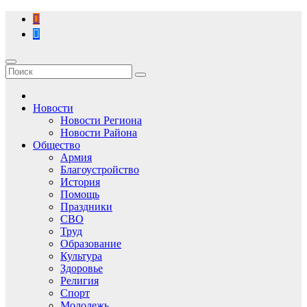
Перейти
к
содержимому
Новости
Новости Региона
Новости Района
Общество
Армия
Благоустройство
История
Помощь
Праздники
СВО
Труд
Образование
Культура
Здоровье
Религия
Спорт
Молодежь