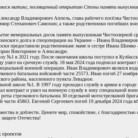
тоялся митинг, посвященный открытию Стены памяти выпускни
лександр Владимирович Аппель, глава рабочего посёлка Чистоо
димир Степанович Самохин; а также родственники погибших вои
рытие мемориальных досок памяти выпускникам Чистоозерной с
инского долга в спецоперации на Украине – Ивана Владимиро
доски предоставили родственникам: маме и сестре Ивана Шимк
ории Викторовне и Александре.
у №1 в 2021 году. После окончания школы поступил в Кузбасс
 ушел на срочную службу. 18 мая 2024 года подписал контракт 
пециальной военной операции. Иван Владимирович являлся води
кового батальона войсковой части 25573. Иван погиб 27 ноября 
кого района, населенного пункта Левадное.
ьной школе №1. В 1997 году проходил службу в армии в городе 
сал контракт и ушел на военную службу в зону специальной вое
й роты стрелкового батальона 30 отдельной мотострелковой бриг
 части 45863. Евгений Сергеевич погиб 19 декабря 2024 года в
ества и доблести. Цените мир, спокойствие, с благодарностью о
 защите Отечества!
х проектов