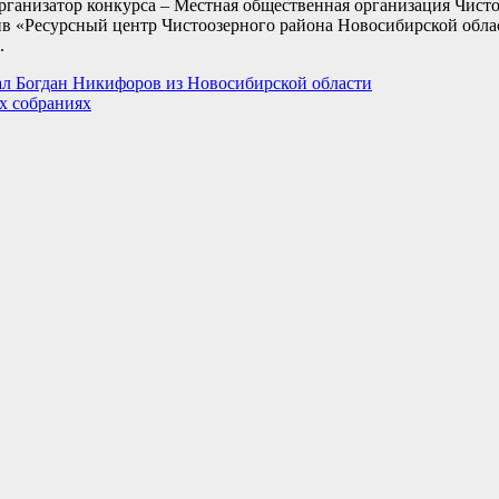
рганизатор конкурса – Местная общественная организация Чист
в «Ресурсный центр Чистоозерного района Новосибирской обла
.
ал Богдан Никифоров из Новосибирской области
х собраниях