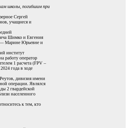
кам школы, погибшим при
зерное Сергей
нов, учащиеся и
редней
вича Шимко и Евгения
о — Марине Юрьевне и
кий институт
на работу оператор
телем 1 расчета (FPV –
2024 года в ходе
Реутов, дивизия имени
нной операции. Являлся
ады 2 гвардейской
близи населенного
тноситесь к тем, кто