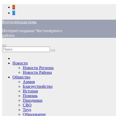
Перейти
к
содержимому
Кулундинская новь
Интернет-издание Чистоозерного
района
Новости
Новости Региона
Новости Района
Общество
Армия
Благоустройство
История
Помощь
Праздники
СВО
Труд
Образование