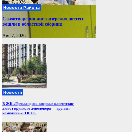
Авг 7, 2026
Новости Района
Стихотворения чистоозерских поэтесс
вошли в областной сборник
Авг 7, 2026
Новости
В ЖК «Гренландия» впервые клиентские
дни от крупного девелопера — группы
компаний «СОЮЗ»