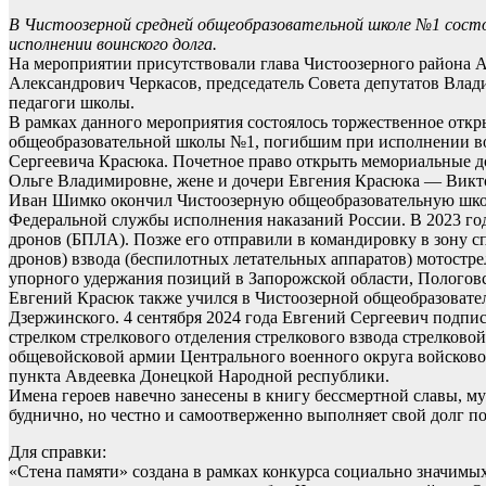
В Чистоозерной средней общеобразовательной школе №1 сос
исполнении воинского долга.
На мероприятии присутствовали глава Чистоозерного района А
Александрович Черкасов, председатель Совета депутатов Вла
педагоги школы.
В рамках данного мероприятия состоялось торжественное отк
общеобразовательной школы №1, погибшим при исполнении во
Сергеевича Красюка. Почетное право открыть мемориальные 
Ольге Владимировне, жене и дочери Евгения Красюка — Викт
Иван Шимко окончил Чистоозерную общеобразовательную школ
Федеральной службы исполнения наказаний России. В 2023 году
дронов (БПЛА). Позже его отправили в командировку в зону с
дронов) взвода (беспилотных летательных аппаратов) мотострел
упорного удержания позиций в Запорожской области, Пологовс
Евгений Красюк также учился в Чистоозерной общеобразовател
Дзержинского. 4 сентября 2024 года Евгений Сергеевич подпи
стрелком стрелкового отделения стрелкового взвода стрелково
общевойсковой армии Центрального военного округа войсковой
пункта Авдеевка Донецкой Народной республики.
Имена героев навечно занесены в книгу бессмертной славы, муж
буднично, но честно и самоотверженно выполняет свой долг по
Для справки:
«Стена памяти» создана в рамках конкурса социально значимы