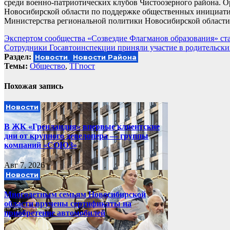
среди военно-патриотических клубов Чистоозерного района. О
Новосибирской области по поддержке общественных инициати
Министерства региональной политики Новосибирской области
Навигация
Экспертом сообщества «Созвездие Флагманов образования» ст
Сотрудники Госавтоинспекции приняли участие в родительски
по
Раздел:
Новости
Новости Района
записям
Темы:
Общество
,
ТГпост
Похожая запись
Новости
В ЖК «Гренландия» впервые клиентские
дни от крупного девелопера — группы
компаний «СОЮЗ»
Авг 7, 2026
Новости
Многодетным семьям Новосибирской
области вручены сертификаты на
приобретение автомобилей