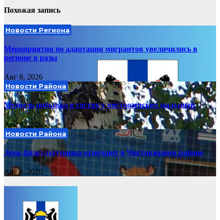
Похожая запись
Новости Региона
Мероприятия по адаптации мигрантов увеличились в
регионе в разы
Авг 8, 2026
Новости Района
Медведь побывал в гостях у чистоозерских малышей
Авг 8, 2026
Новости Района
День физкультурника отмечают в Чистоозерном районе
Авг 8, 2026