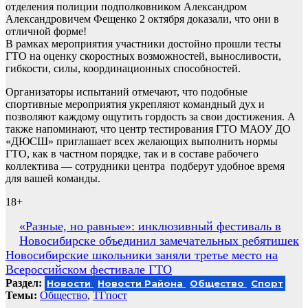
отделения полиции подполковником Александром
Александровичем Фещенко 2 октября доказали, что они в
отличной форме!
В рамках мероприятия участники достойно прошли тесты
ГТО на оценку скоростных возможностей, выносливости,
гибкости, силы, координационных способностей.
Организаторы испытаний отмечают, что подобные
спортивные мероприятия укрепляют командный дух и
позволяют каждому ощутить гордость за свои достижения. А
также напоминают, что центр тестирования ГТО МАОУ ДО
«ДЮСШ» приглашает всех желающих выполнить нормы
ГТО, как в частном порядке, так и в составе рабочего
коллектива — сотрудники центра подберут удобное время
для вашей команды.
18+
Навигация
«Разные, но равные»: инклюзивный фестиваль в
Новосибирске объединил замечательных ребятишек
по
Новосибирские школьники заняли третье место на
записям
Всероссийском фестивале ГТО
Раздел:
Новости
Новости Района
Общество
Спорт
Темы:
Общество
,
ТГпост