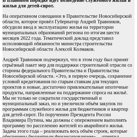
В плановом порядке идёт возведение служебного жилья и
жилья для детей-сирот.
На оперативном совещании в Правительстве Новосибирской
области, которое провёл Губернатор Андрей Травников,
обсудили ввод в эксплуатацию жилья на территории
муниципальных образований региона по итогам шести
месяцев 2022 года. Тематический доклад представил
исполняющий обязанности министра строительства
Новосибирской области Алексей Колмаков.
Андрей Травников подчеркнул, что в этом году был принят
серьёзный пакет мер для поддержки строительной отрасли со
стороны федерального Правительства и Правительства
Новосибирской области. «Это, в первую очередь, сохранение
условий кредитования по старым ставкам для текущих
проектов и новые, достаточно привлекательные ипотечные
продукты, направленные на поддержание спроса на жильё.
Мы не только не сократили государственный и
муниципальный заказ, но и увеличили объём закупок по
программам служебного жилья для бюджетников и квартир
для детей-сирот. По поручению Президента России
Владимира Путина, мы должны с опережением выполнять
программу по расселению жителей из аварийного жилья.
Задача этого года – реализовать весь объём строек, которые
обеспечены бюджетным финансированием», – отметил