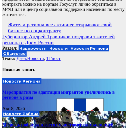
контракта можно на портале Госуслуг, лично обратиться в
МФЦ или в центр социальной поддержки населения по месту
жительства.
Навигация
Жители региона все активнее открывают свой
бизнес по соцконтракту
по
Губернатор Андрей Травников поздравил жителей
записям
региона с Днём России
Раздел:
Нацпроекты
Новости
Новости Региона
Общество
Темы:
Дзен.Новости
,
ТГпост
Похожая запись
Новости Региона
Мероприятия по адаптации мигрантов увеличились в
регионе в разы
Авг 8, 2026
Новости Района
Медведь побывал в гостях у чистоозерских малышей