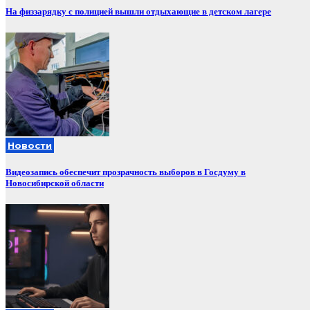
На физзарядку с полицией вышли отдыхающие в детском лагере
Новости
Видеозапись обеспечит прозрачность выборов в Госдуму в
Новосибирской области