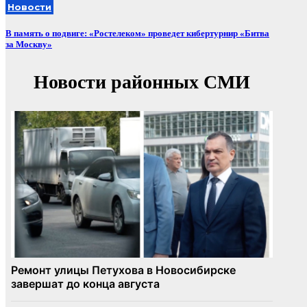
Новости
В память о подвиге: «Ростелеком» проведет кибертурнир «Битва
за Москву»