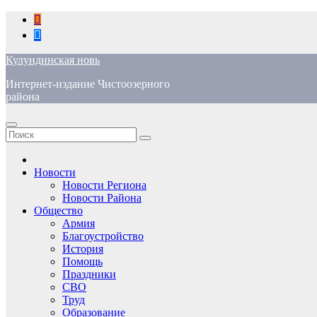
Перейти
к
содержимому
Кулундинская новь
Интернет-издание Чистоозерного
района
Новости
Новости Региона
Новости Района
Общество
Армия
Благоустройство
История
Помощь
Праздники
СВО
Труд
Образование