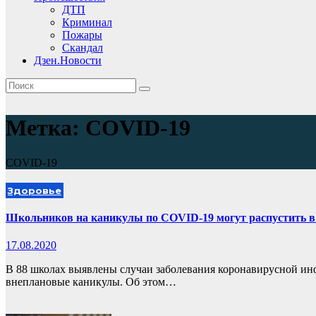
ДТП
Криминал
Пожары
Скандал
Дзен.Новости
Метка:
COVID-19
COVID-19
Здоровье
Школьников на каникулы по COVID-19 могут распустить в
17.08.2020
В 88 школах выявлены случаи заболевания коронавирусной инф
внеплановые каникулы. Об этом…