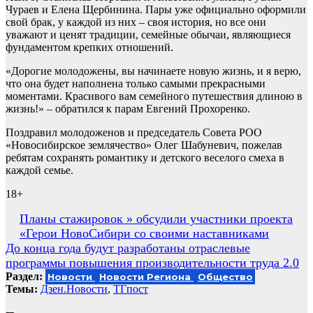
Чураев и Елена Щербинина. Пары уже официально оформили
свой брак, у каждой из них – своя история, но все они
уважают и ценят традиции, семейные обычаи, являющиеся
фундаментом крепких отношений.
«Дорогие молодожены, вы начинаете новую жизнь, и я верю,
что она будет наполнена только самыми прекрасными
моментами. Красивого вам семейного путешествия длиною в
жизнь!» – обратился к парам Евгений Прохоренко.
Поздравил молодоженов и председатель Совета РОО
«Новосибирское землячество» Олег Шабуневич, пожелав
ребятам сохранять романтику и детского веселого смеха в
каждой семье.
18+
Навигация
Планы стажировок » обсудили участники проекта
«Герои НовоСибири со своими наставниками
по
До конца года будут разработаны отраслевые
записям
программы повышения производительности труда 2.0
Раздел:
Новости
Новости Региона
Общество
Темы:
Дзен.Новости
,
ТГпост