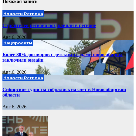
Похожая запись
Новости Региона
Строителей региона поздравили в регионе
Авг 6, 2026
Нацпроекты
Более 80% договоров с детскими садами новосибирцы
заключили онлайн
Авг 6, 2026
Новости Региона
Сибирские туристы собрались на слет в Новосибирской
области
Авг 6, 2026