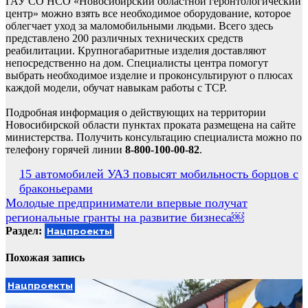
ГАУ СО НСО «Новосибирский областной геронтологический
центр» можно взять все необходимое оборудование, которое
облегчает уход за маломобильными людьми. Всего здесь
представлено 200 различных технических средств
реабилитации. Крупногабаритные изделия доставляют
непосредственно на дом. Специалисты центра помогут
выбрать необходимое изделие и проконсультируют о плюсах
каждой модели, обучат навыкам работы с ТСР.
Подробная информация о действующих на территории
Новосибирской области пунктах проката размещена на сайте
министерства. Получить консультацию специалиста можно по
телефону горячей линии
8-800-100-00-82
.
Навигация
15 автомобилей УАЗ повысят мобильность борцов с
браконьерами
по
Молодые предприниматели впервые получат
записям
региональные гранты на развитие бизнеса￼
Раздел:
Нацпроекты
Похожая запись
Нацпроекты