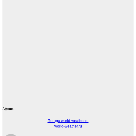
Афиша
Погода world-weather.ru
world-weather.ru