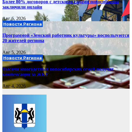
Более 80% договоров с детскими садами новосибирцы
заключили онлайн
Авг 6, 2026
Новости Региона
Программой «Земский работник культуры» воспользуются
20 жителей региона
Авг 5, 2026
Новости Региона
Тысячи многодетных новосибирских семей получат
компенсации за ЖКУ
Авг 4, 2026