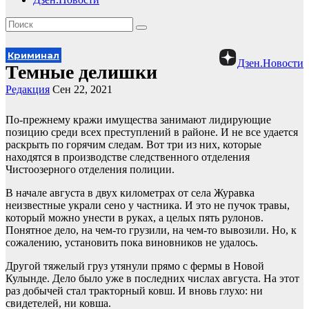
Криминал
Дзен.Новости
Темные делишки
Редакция
Сен 22, 2021
По-прежнему кражи имущества занимают лидирующие
позицию среди всех преступлений в районе. И не все удается
раскрыть по горячим следам. Вот три из них, которые
находятся в производстве следственного отделения
Чистоозерного отделения полиции.
В начале августа в двух километрах от села Журавка
неизвестные украли сено у частника. И это не пучок травы,
который можно унести в руках, а целых пять рулонов.
Понятное дело, на чем-то грузили, на чем-то вывозили. Но, к
сожалению, установить пока виновников не удалось.
Другой тяжелый груз утянули прямо с фермы в Новой
Кулынде. Дело было уже в последних числах августа. На этот
раз добычей стал тракторный ковш. И вновь глухо: ни
свидетелей, ни ковша.