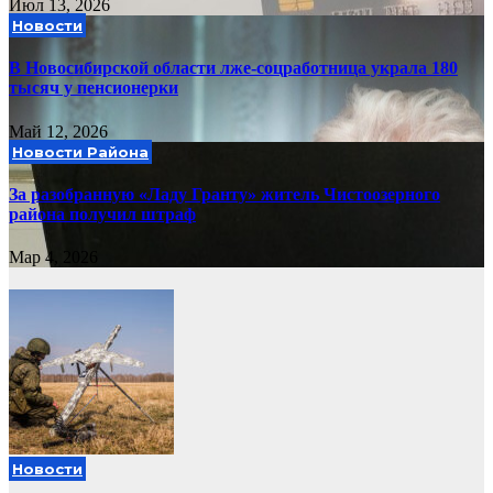
Июл 13, 2026
Новости
В Новосибирской области лже-соцработница украла 180
тысяч у пенсионерки
Май 12, 2026
Новости Района
За разобранную «Ладу Гранту» житель Чистоозерного
района получил штраф
Мар 4, 2026
Новости