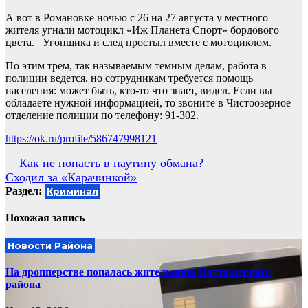
А вот в Романовке ночью с 26 на 27 августа у местного
жителя угнали мотоцикл «Иж Планета Спорт» бордового
цвета. Угонщика и след простыл вместе с мотоциклом.
По этим трем, так называемым темным делам, работа в
полиции ведется, но сотрудникам требуется помощь
населения: может быть, кто-то что знает, видел. Если вы
обладаете нужной информацией, то звоните в Чистоозерное
отделение полиции по телефону: 91-302.
https://ok.ru/profile/586747998121
Навигация
Как не попасть в паутину обмана?
Сходил за «Карачинкой»
по
Раздел:
Криминал
записям
Похожая запись
Новости Района
На дропперстве попалась жительница Чистоозерного
района