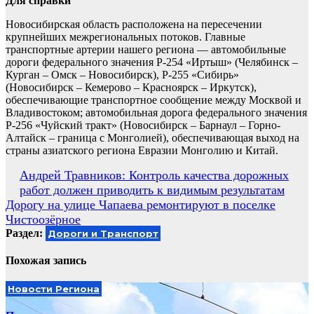
Для справки
Новосибирская область расположена на пересечении
крупнейших межрегиональных потоков. Главные
транспортные артерии нашего региона — автомобильные
дороги федерального значения Р-254 «Иртыш» (Челябинск –
Курган – Омск – Новосибирск), Р-255 «Сибирь»
(Новосибирск – Кемерово – Красноярск – Иркутск),
обеспечивающие транспортное сообщение между Москвой и
Владивостоком; автомобильная дорога федерального значения
Р-256 «Чуйский тракт» (Новосибирск – Барнаул – Горно-
Алтайск – граница с Монголией), обеспечивающая выход на
страны азиатского региона Евразии Монголию и Китай.
Навигация
Андрей Травников: Контроль качества дорожных
работ должен приводить к видимым результатам
по
Дорогу на улице Чапаева ремонтируют в поселке
записям
Чистоозёрное
Раздел:
Дороги и Транспорт
Похожая запись
Новости Региона