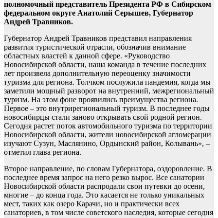
полномочный представитель Президента РФ в Сибирском
федеральном округе Анатолий Серышев, Губернатор
Андрей Травников.
Губернатор Андрей Травников представил направления
развития туристической отрасли, обозначив внимание
областных властей к данной сфере. «Руководство
Новосибирской области, наша команда в течение последних
лет произвела дополнительную переоценку значимости
туризма для региона. Толчком послужила пандемия, когда мы
заметили мощный разворот на внутренний, межрегиональный
туризм. На этом фоне проявились преимущества региона.
Первое – это внутрирегиональный туризм. В последнее годы
новосибирцы стали заново открывать свой родной регион.
Сегодня растет поток автомобильного туризма по территории
Новосибирской области, жители новосибирской агломерации
изучают Сузун, Маслянино, Ордынский район, Колывань», –
отметил глава региона.
Второе направление, по словам Губернатора, оздоровление. В
последнее время запрос на него резко вырос. Все санатории
Новосибирской области распродали свои путевки до осени,
многие – до конца года. Это касается не только уникальных
мест, таких как озеро Карачи, но и практически всех
санаториев, в том числе советского наследия, которые сегодня