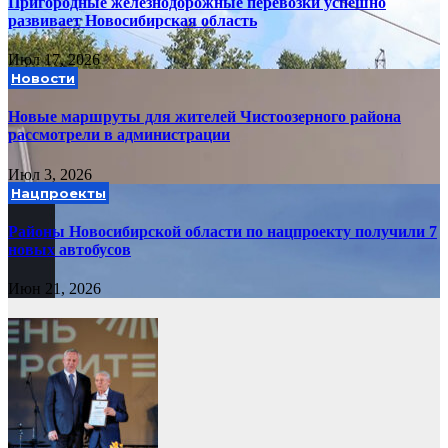
Пригородные железнодорожные перевозки успешно
развивает Новосибирская область
Июл 17, 2026
Новости
Новые маршруты для жителей Чистоозерного района
рассмотрели в администрации
Июл 3, 2026
Нацпроекты
Районы Новосибирской области по нацпроекту получили 7
новых автобусов
Июн 21, 2026