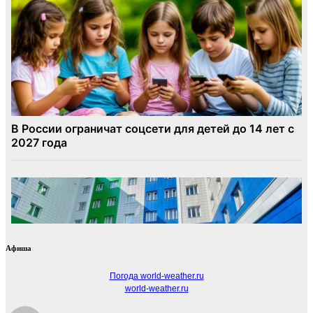
Афиша
Погода world-weather.ru
world-weather.ru