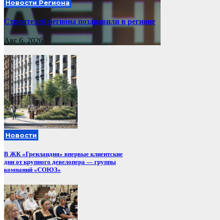
Новости Региона
Строителей региона поздравили в регионе
Авг 6, 2026
Новости
В ЖК «Гренландия» впервые клиентские
дни от крупного девелопера — группы
компаний «СОЮЗ»