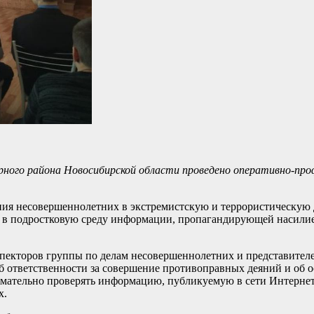
ерного района Новосибирской области проведено оперативно-пр
я несовершеннолетних в экстремистскую и террористическую д
 в подростковую среду информации, пропагандирующей насилие
нспекторов группы по делам несовершеннолетних и представит
б ответственности за совершение противоправных деяний и об 
имательно проверять информацию, публикуемую в сети Интернет
х.