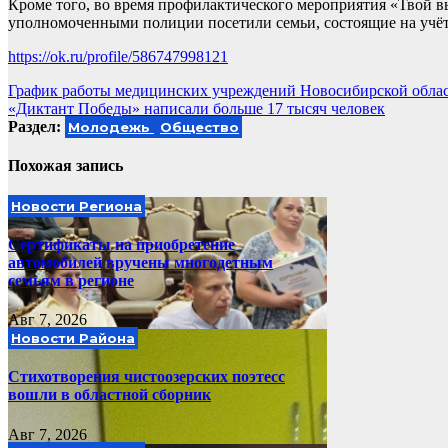
Кроме того, во время профилактического мероприятия «Твой 
уполномоченными полиции посетили семьи, состоящие на учё
https://ok.ru/profile/586747998121
Навигация
График работы медицинских учреждений Новосибирской облас
«Диктант Победы» написали больше 17 тысяч человек
по
Раздел:
Молодежь
Общество
записям
Похожая запись
Новости Региона
Сертификаты на приобретение
автомобилей вручены многодетным
семьям в регионе
Авг 7, 2026
Новости Района
Стихотворения чистоозерских поэтесс
вошли в областной сборник
Авг 7, 2026