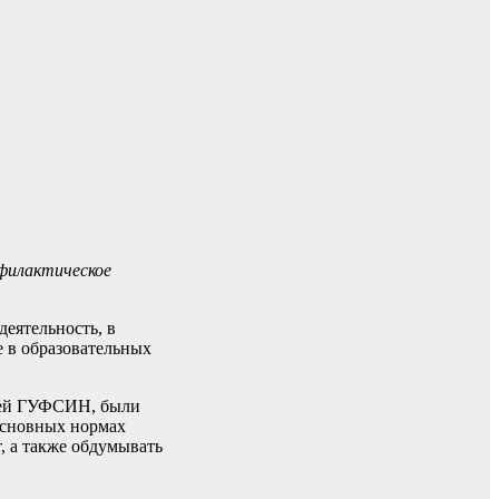
офилактическое
еятельность, в
 в образовательных
елей ГУФСИН, были
основных нормах
, а также обдумывать