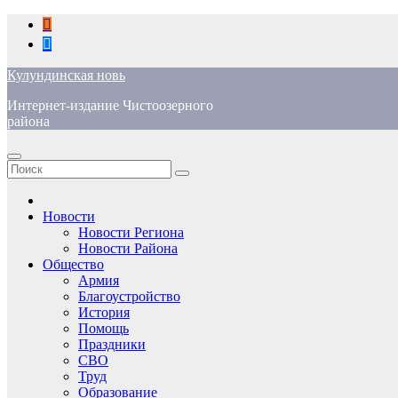
Перейти
к
содержимому
Кулундинская новь
Интернет-издание Чистоозерного
района
Новости
Новости Региона
Новости Района
Общество
Армия
Благоустройство
История
Помощь
Праздники
СВО
Труд
Образование