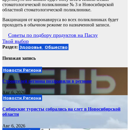
стоматологической поликлинике № 3 и Новосибирской
областной стоматологической поликлинике.
Вакцинация от коронавируса во всех поликлиниках будет
проходить в обычном режиме по назначенной записи.
Навигация
Советы по подбору продуктов на Пасху
Твой выбор
по
Раздел:
Здоровье
Общество
записям
Похожая запись
Новости Региона
Строителей региона поздравили в регионе
Авг 6, 2026
Новости Региона
Сибирские туристы собрались на слет в Новосибирской
области
Авг 6, 2026