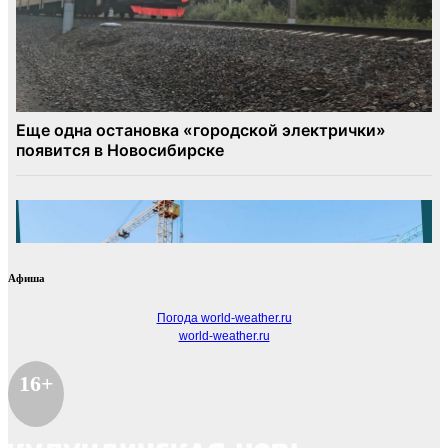
Афиша
Погода world-weather.ru
world-weather.ru
16+