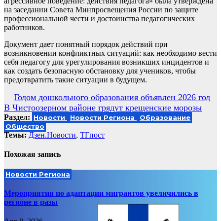
агрессивное поведение: действия педагога» была утверждена
на заседании Совета Минпросвещения России по защите
профессиональной чести и достоинства педагогических
работников.
Документ дает понятный порядок действий при
возникновении конфликтных ситуаций: как необходимо вести
себя педагогу для урегулирования возникших инцидентов и
как создать безопасную обстановку для учеников, чтобы
предотвратить такие ситуации в будущем.
Навигация
Годом дошкольного образования объявлен 2026 год
В Чистоозерном районе грядут крещенские морозы
по
Раздел:
Новости
Новости Региона
Образование
записям
Общество
Темы:
Дзен.Новости
,
ТГпост
Похожая запись
Новости Региона
Мероприятия по адаптации мигрантов увеличились в
регионе в разы