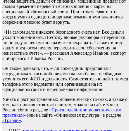
Чтобы защитить деньги от списания, мошенники предлагают
людям временно перевести все накопления с карты на
специальный «безопасный счет». При этом уверяют, что,
когда шумиха с дисциплинарными взысканиями закончится,
сбережения можно будет вернуть.
«На самом деле никакого безопасного счета нет. Все деньги
уходят мошенникам. Поэтому любые разговоры и переписки
по поводу денег нужно сразу же прекращать. Также ни под
каким предлогом нельзя переводить свои сбережения на
неизвестные счета», — рассказал Александр Иванов, эксперт
Сибирского ГУ Банка России.
Он также добавил, что, если собеседник представился
сотрудником какого-либо ведомства или банка, необходимо
уточнить его ФИО и должность. Самостоятельно найти номер
телефона этого ведомства или организации на их
официальном сайте и перепроверьте информацию.
Узнать о распространенных мошеннических схемах, а также о
том, как противостоять аферистам, можно на сайте Банка
России cbr.ru в разделе
«Противодействие мошенническим
практикам»
или на сайте «Финансовая культура» в разделе
«Грабли»
.
МЧС предостерегают о возможной опасности