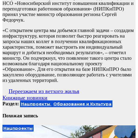
НСО «Новосибирский институт повышения квалификации и
переподготовки работников образования» (НИПКиПРО)
принял участие министр образования региона Сергей
Федорчук.
«С открытием центра мы добьемся главной задачи – создадим
инфраструктуру, которая позволит быстро реагировать на
запросы наших коллег в получении квалификационных
характеристик, поможет выстроить им индивидуальный
маршрут и добиться необходимых результатов», – отметил
министр. Он подчеркнул, что появление такого центра стало
возможным благодаря национальному проекту
«Образование». Для его открытия на базе НИПКиПРО было
закуплено оборудование, позволяющее работать с учителями
из удаленных территорий.
Навигация
Переезжаем из ветхого жилья
Книжные новинки
по
Раздел:
Нацпроекты
Образование и Культура
записям
Похожая запись
Нацпроекты