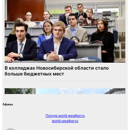
Афиша
Погода world-weather.ru
world-weather.ru