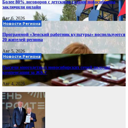
Более 80% договоров с детскими садами новосибирцы
заключили онлайн
Авг 6, 2026
Новости Региона
Программой «Земский работник культуры» воспользуются
20 жителей региона
Авг 5, 2026
Новости Региона
Тысячи многодетных новосибирских семей получат
компенсации за ЖКУ
Авг 4, 2026