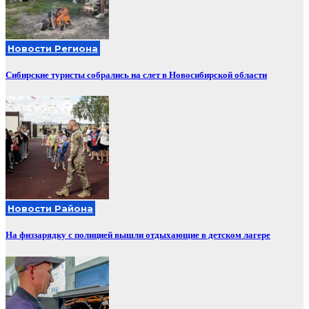
Новости Региона
Сибирские туристы собрались на слет в Новосибирской области
Новости Района
На физзарядку с полицией вышли отдыхающие в детском лагере