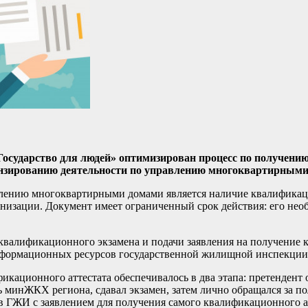
«Государство для людей» оптимизирован процесс по получен
цензированию деятельности по управлению многоквартирными
лению многоквартирными домами является наличие квалификаци
низации. Документ имеет ограниченный срок действия: его нео
и квалификационного экзамена и подачи заявления на получение
 информационных ресурсов государственной жилищной инспекции
кационного аттестата обеспечивалось в два этапа: претендент 
 минЖКХ региона, сдавал экзамен, затем лично обращался за по
в ГЖИ с заявлением для получения самого квалификационного ат