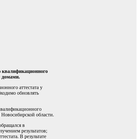
ию квалификационного
 домами.
онного аттестата у
бходимо обновлять
 квалификационного
 Новосибирской области.
обращался в
лучением результатов;
тестата. В результате