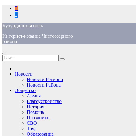
Перейти
к
содержимому
Кулундинская новь
Интернет-издание Чистоозерного
района
Новости
Новости Региона
Новости Района
Общество
Армия
Благоустройство
История
Помощь
Праздники
СВО
Труд
Образование