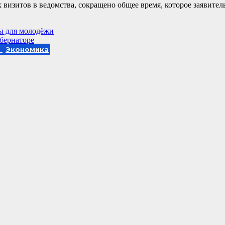
 визитов в ведомства, сокращено общее время, которое заявител
ы для молодёжи
убернаторе
а
Экономика