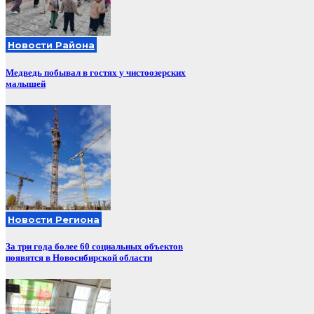
Новости Района
Медведь побывал в гостях у чистоозерских
малышей
Новости Региона
За три года более 60 социальных объектов
появятся в Новосибирской области