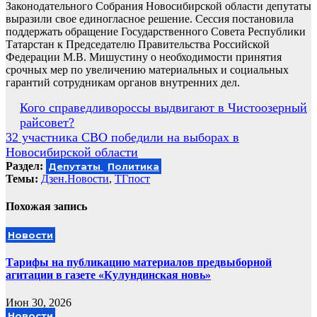
Законодательного Собрания Новосибирской области депутаты
выразили свое единогласное решение. Сессия постановила
поддержать обращение Государственного Совета Республики
Татарстан к Председателю Правительства Российской
Федерации М.В. Мишустину о необходимости принятия
срочных мер по увеличению материальных и социальных
гарантий сотрудникам органов внутренних дел.
Навигация
Кого справедливороссы выдвигают в Чистоозерный
райсовет?
по
32 участника СВО победили на выборах в
записям
Новосибирской области
Раздел:
Депутаты
Политика
Темы:
Дзен.Новости
,
ТГпост
Похожая запись
Новости
Тарифы на публикацию материалов предвыборной
агитации в газете «Кулундинская новь»
Июн 30, 2026
Новости