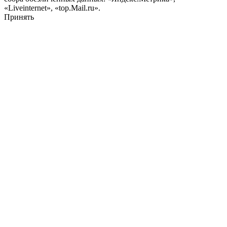
«Liveinternet», «top.Mail.ru».
Принять