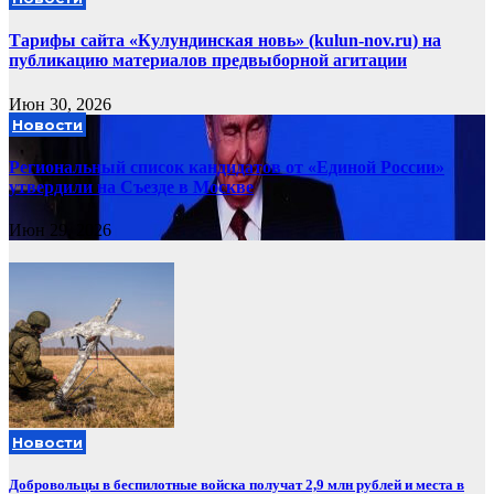
Тарифы сайта «Кулундинская новь» (kulun-nov.ru) на
публикацию материалов предвыборной агитации
Июн 30, 2026
Новости
Региональный список кандидатов от «Единой России»
утвердили на Съезде в Москве
Июн 29, 2026
Новости
Добровольцы в беспилотные войска получат 2,9 млн рублей и места в