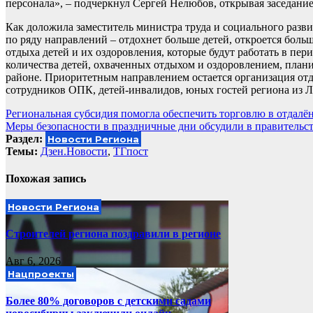
персонала», – подчеркнул Сергей Нелюбов, открывая заседани
Как доложила заместитель министра труда и социального разви
по ряду направлений – отдохнет больше детей, откроется боль
отдыха детей и их оздоровления, которые будут работать в пе
количества детей, охваченных отдыхом и оздоровлением, плани
районе. Приоритетным направлением остается организация от
сотрудников ОПК, детей-инвалидов, юных гостей региона из 
Навигация
Региональная субсидия помогла обеспечить торговлю в отдалё
Меры безопасности в праздничные дни обсудили в правительст
по
Раздел:
Новости Региона
записям
Темы:
Дзен.Новости
,
ТГпост
Похожая запись
Новости Региона
Строителей региона поздравили в регионе
Авг 6, 2026
Нацпроекты
Более 80% договоров с детскими садами