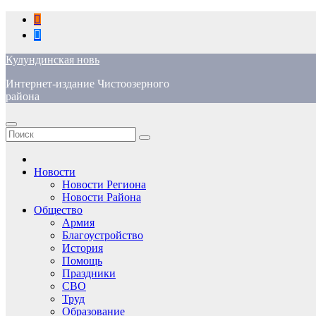
Перейти
к
содержимому
Кулундинская новь
Интернет-издание Чистоозерного
района
Новости
Новости Региона
Новости Района
Общество
Армия
Благоустройство
История
Помощь
Праздники
СВО
Труд
Образование