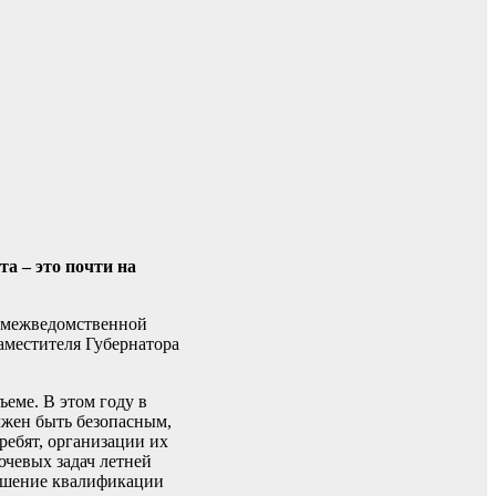
а – это почти на
и межведомственной
аместителя Губернатора
ъеме. В этом году в
лжен быть безопасным,
ребят, организации их
ючевых задач летней
вышение квалификации