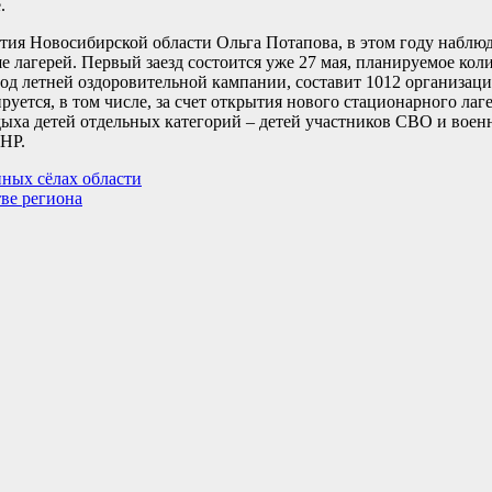
е.
тия Новосибирской области Ольга Потапова, в этом году наблюд
ше лагерей. Первый заезд состоится уже 27 мая, планируемое кол
риод летней оздоровительной кампании, составит 1012 организац
руется, в том числе, за счет открытия нового стационарного ла
дыха детей отдельных категорий – детей участников СВО и вое
ЛНР.
нных сёлах области
ве региона