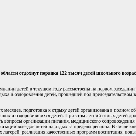
области отдохнут порядка 122 тысяч детей школьного возраст
мпании детей в текущем году рассмотрены на первом заседани
ыха и оздоровления детей, прошедшей под председательством з
х месяцев, подготовка к отдыху детей организована в полном об
вших и оздоровившихся детей. При этом летний отдых детей до
ть вопросы организации питания, медицинского сопровождения 
изации выездов детей на отдых за пределы региона. В числе кл
их лагерей, реализация качественных программ воспитания, по