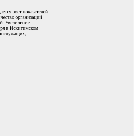
ается рост показателей
ичество организаций
ий. Увеличение
геря в Искитимском
ннослужащих,