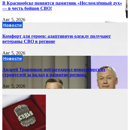
В Краснообске появится памятник «Несломлённый дух»
— в честь бойцов СВО!
Авг 5, 2026
Новости
Комфорт для героев: адаптивную одежду получают
ветераны СВО в регионе
Авг 5, 2026
Новости
Андрей Травников поблагодарил новосибирских
строителей за вклад в развитие региона
Авг 5, 2026