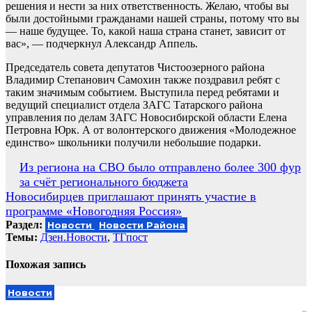
решения и нести за них ответственность. Желаю, чтобы вы
были достойными гражданами нашей страны, потому что вы
— наше будущее. То, какой наша страна станет, зависит от
вас», — подчеркнул Александр Аппель.
Председатель совета депутатов Чистоозерного района
Владимир Степанович Самохин также поздравил ребят с
таким значимым событием. Выступила перед ребятами и
ведущий специалист отдела ЗАГС Татарского района
управления по делам ЗАГС Новосибирской области Елена
Петровна Юрк. А от волонтерского движения «Молодежное
единство» школьники получили небольшие подарки.
Навигация
Из региона на СВО было отправлено более 300 фур
за счёт регионального бюджета
по
Новосибирцев приглашают принять участие в
записям
программе «Новогодняя Россия»
Раздел:
Новости
Новости Района
Темы:
Дзен.Новости
,
ТГпост
Похожая запись
Новости