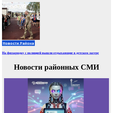
Новости Района
На физзарядку с полицией вышли отдыхающие в детском лагере