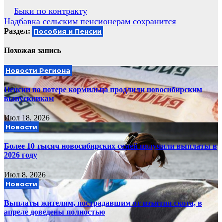
Навигация
Быки по контракту
Надбавка сельским пенсионерам сохранится
по
Раздел:
Пособия и Пенсии
записям
Похожая запись
Новости Региона
Пенсии по потере кормильца продлили новосибирским
выпускникам
Июл 18, 2026
Новости
Более 10 тысяч новосибирских семей получили выплаты в
2026 году
Июл 8, 2026
Новости
Выплаты жителям, пострадавшим от изъятия скота, в
апреле доведены полностью