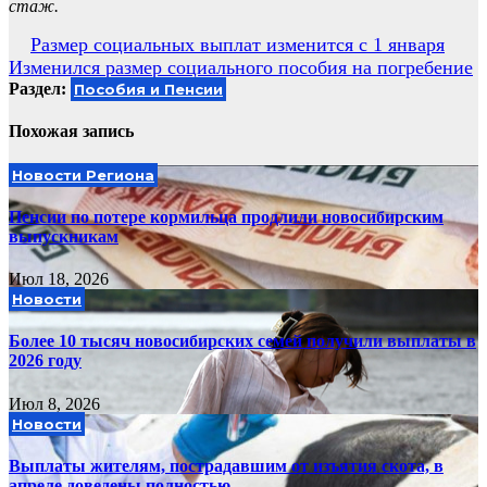
стаж.
Навигация
Размер социальных выплат изменится с 1 января
Изменился размер социального пособия на погребение
по
Раздел:
Пособия и Пенсии
записям
Похожая запись
Новости Региона
Пенсии по потере кормильца продлили новосибирским
выпускникам
Июл 18, 2026
Новости
Более 10 тысяч новосибирских семей получили выплаты в
2026 году
Июл 8, 2026
Новости
Выплаты жителям, пострадавшим от изъятия скота, в
апреле доведены полностью