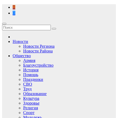
Перейти
к
содержимому
Новости
Новости Региона
Новости Района
Общество
Армия
Благоустройство
История
Помощь
Праздники
СВО
Труд
Образование
Культура
Здоровье
Религия
Спорт
Молодежь