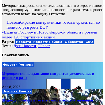
Мемориальная доска станет символом памяти о герое и напом
подрастающему поколению о ценности патриотизма, верности
готовности встать на защиту Отечества.
Навигация
Новосибирские контрактники готовы сражаться до
полного разгрома ВСУ
по
«Единая Россия» в Новосибирской области провела
записям
более 120 спортивных акций
Раздел:
Новости
Новости Района
Общество
СВО
Темы:
Дзен.Новости
,
ТГпост
Похожая запись
Новости Региона
Мероприятия по адаптации мигрантов увеличились в
регионе в разы
Авг 8, 2026
Новости Района
Медведь побывал в гостях у чистоозерских малышей