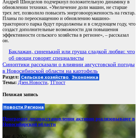
Андрей Шинделов подчеркнул положительную динамику в
обновлении техники. «Увеличение доли машин, не старше
трех лет, позволило повысить энерговооруженность на гектар.
Планы по переоснащению и обновлению машино-
тракторного парка будут продолжены и в следующем году, что
создаст дополнительные возможности для повышения
эффективности сельского хозяйства в регионе», – рассказал
он.
Навигация
Баклажан, синенький или груша сладкой любви: что
об овощи говорят специалисты
по
Синоптики рассказали о влиянии августовской погоды
записям
в Новосибирской области на картофель
Раздел:
Сельское хозяйство
Экономика
Темы:
Дзен.Новости
,
ТГпост
Похожая запись
Новости Региона
Программу лесовосстановления активно реализовывают в
Новосибирской области
Авг 4, 2026