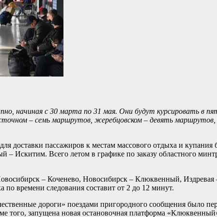
о, начиная с 30 марта по 31 мая. Они будут курсировать в пят
очном – семь маршрутов, жеребцовском – девять маршрутов, к
для доставки пассажиров к местам массового отдыха и купания 
й – Искитим. Всего летом в графике по заказу областного минт
 Новосибирск – Коченево, Новосибирск – Клюквенный, Издревая
 по времени следования составит от 2 до 12 минут.
чественные дороги» поездами пригородного сообщения было пер
оме того, запущена новая остановочная платформа «Клюквенный