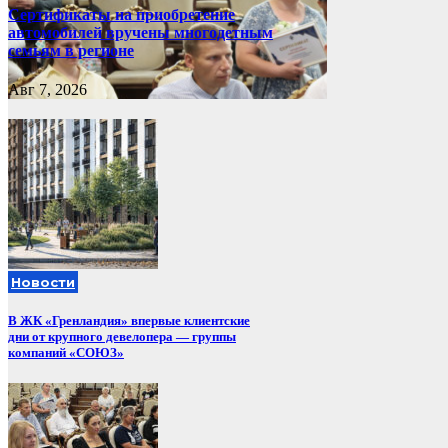
Сертификаты на приобретение
автомобилей вручены многодетным
семьям в регионе
Авг 7, 2026
Новости
В ЖК «Гренландия» впервые клиентские
дни от крупного девелопера — группы
компаний «СОЮЗ»