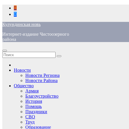
Перейти
к
содержимому
Кулундинская новь
Интернет-издание Чистоозерного
района
Новости
Новости Региона
Новости Района
Общество
Армия
Благоустройство
История
Помощь
Праздники
СВО
Труд
Образование