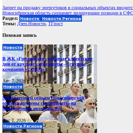
Навигация
Запрет на продажу энергетиков в социальных объектах вводит
Новосибирская область сохраняет лидирующие позиции в СФ
по
Раздел:
Новости
Новости Региона
записям
Темы:
Дзен.Новости
,
ТГпост
Похожая запись
Новости
В ЖК «Гренландия» впервые клиентские
дни от крупного девелопера — группы
компаний «СОЮЗ»
Авг 7, 2026
Новости
Многодетным семьям Новосибирской
области вручены сертификаты на
приобретение автомобилей
Авг 7, 2026
Новости Региона