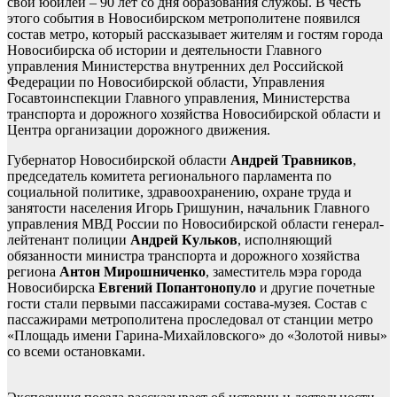
свой юбилей – 90 лет со дня образования службы. В честь
этого события в Новосибирском метрополитене появился
состав метро, который рассказывает жителям и гостям города
Новосибирска об истории и деятельности Главного
управления Министерства внутренних дел Российской
Федерации по Новосибирской области, Управления
Госавтоинспекции Главного управления, Министерства
транспорта и дорожного хозяйства Новосибирской области и
Центра организации дорожного движения.
Губернатор Новосибирской области
Андрей
Травников
,
председатель комитета регионального парламента по
социальной политике, здравоохранению, охране труда и
занятости населения Игорь Гришунин, начальник Главного
управления МВД России по Новосибирской области генерал-
лейтенант полиции
Андрей Кульков
, исполняющий
обязанности министра транспорта и дорожного хозяйства
региона
Антон Мирошниченко
, заместитель мэра города
Новосибирска
Евгений
Попантонопуло
и другие почетные
гости стали первыми пассажирами состава-музея. Состав с
пассажирами метрополитена проследовал от станции метро
«Площадь имени Гарина-Михайловского» до «Золотой нивы»
со всеми остановками.