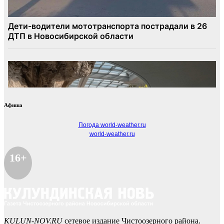
Афиша
Погода world-weather.ru
world-weather.ru
16+
KULUN-NOV.RU
сетевое издание Чистоозерного района.