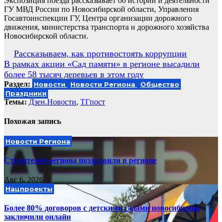
Экспозиция поезда рассказывает об истории и деятельности
ГУ МВД России по Новосибирской области, Управления
Госавтоинспекции ГУ, Центра организации дорожного
движения, министерства транспорта и дорожного хозяйства
Новосибирской области.
Навигация
Рассказываем, как противостоять коррупции
В рамках акции «Сад памяти» в регионе высадили
по
более 58 тысяч деревьев в этом году
записям
Раздел:
Новости
Новости Региона
Общество
Праздники
Темы:
Дзен.Новости
,
ТГпост
Похожая запись
Новости Региона
Строителей региона поздравили в регионе
Авг 6, 2026
Нацпроекты
Более 80% договоров с детскими садами новосибирцы
заключили онлайн