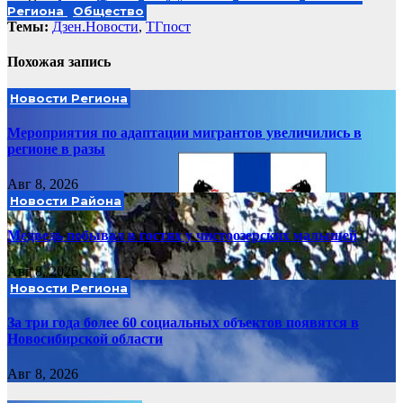
Региона
Общество
Темы:
Дзен.Новости
,
ТГпост
Похожая запись
Новости Региона
Мероприятия по адаптации мигрантов увеличились в
регионе в разы
Авг 8, 2026
Новости Района
Медведь побывал в гостях у чистоозерских малышей
Авг 8, 2026
Новости Региона
За три года более 60 социальных объектов появятся в
Новосибирской области
Авг 8, 2026