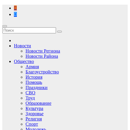
Перейти
к
содержимому
Новости
Новости Региона
Новости Района
Общество
Армия
Благоустройство
История
Помощь
Праздники
СВО
Труд
Образование
Культура
Здоровье
Религия
Спорт
Молодежь