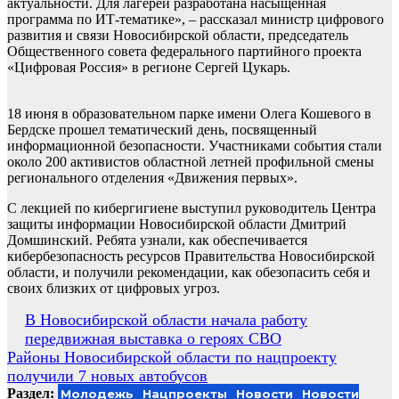
актуальности. Для лагерей разработана насыщенная
программа по ИТ-тематике», – рассказал министр цифрового
развития и связи Новосибирской области, председатель
Общественного совета федерального партийного проекта
«Цифровая Россия» в регионе Сергей Цукарь.
18 июня в образовательном парке имени Олега Кошевого в
Бердске прошел тематический день, посвященный
информационной безопасности. Участниками события стали
около 200 активистов областной летней профильной смены
регионального отделения «Движения первых».
С лекцией по кибергигиене выступил руководитель Центра
защиты информации Новосибирской области Дмитрий
Домшинский. Ребята узнали, как обеспечивается
кибербезопасность ресурсов Правительства Новосибирской
области, и получили рекомендации, как обезопасить себя и
своих близких от цифровых угроз.
Навигация
В Новосибирской области начала работу
передвижная выставка о героях СВО
по
Районы Новосибирской области по нацпроекту
записям
получили 7 новых автобусов
Раздел:
Молодежь
Нацпроекты
Новости
Новости