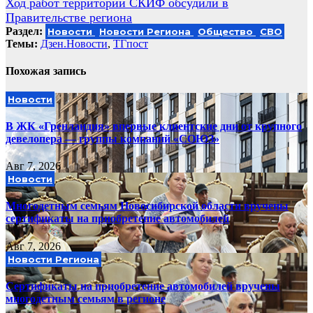
Ход работ территории СКИФ обсудили в
Правительстве региона
Раздел:
Новости
Новости Региона
Общество
СВО
Темы:
Дзен.Новости
,
ТГпост
Похожая запись
Новости
В ЖК «Гренландия» впервые клиентские дни от крупного
девелопера — группы компаний «СОЮЗ»
Авг 7, 2026
Новости
Многодетным семьям Новосибирской области вручены
сертификаты на приобретение автомобилей
Авг 7, 2026
Новости Региона
Сертификаты на приобретение автомобилей вручены
многодетным семьям в регионе