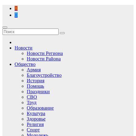
Перейти
к
содержимому
Новости
Новости Региона
Новости Района
Общество
Армия
Благоустройство
История
Помощь
Праздники
СВО
Труд
Образование
Культура
Здоровье
Религия
Спорт
Молодежь