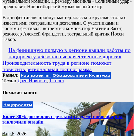
музыкальной комедии. Премьеру мюзикла «Солнечный удар»
представит Новосибирский музыкальный театр.
В дни фестиваля пройдут мастер-классы и круглые столы с
известными театральными деятелями. С участниками и
гостями фестиваля встретятся композитор Евгений Загот,
режиссер Алексей Франдетти, театральный критик Йосси
Тавор.
Навигация
На финишную прямую в регионе вышли работы по
нацпроекту «Безопасные качественные дороги»
по
Производительность труда в регионе поможет
записям
повысить региональная госпрограмма
Раздел:
Нацпроекты
Образование и Культура
Темы:
Дзен.Новости
,
ТГпост
Похожая запись
Нацпроекты
Более 80% договоров с детскими садами новосибирцы
заключили онлайн
Авг 6, 2026