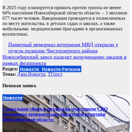
В 2025 году планируется привить против гриппа не менее
60% населения Новосибирской области области – 1 миллион
677 тысяч человек. Вакцинация проводится в поликлиниках
по месту жительства, в детских садах и школах, а также
мобильными медицинскими бригадами в организованных
коллективах.
Навигация
Памятный мемориал ветеранам МВД открыли у
отдела полиции Чистоозерного района
по
Новосибирский завод наладит координацию заказов в
записям
рамках федпроекта
Раздел:
Новости
Новости Региона
Темы:
Дзен.Новости
,
ТГпост
Похожая запись
Новости
Социальная сфера и поддержка участников СВО
обозначены приоритетами бюджетной политики
Новосибирской области
Авг 10, 2026