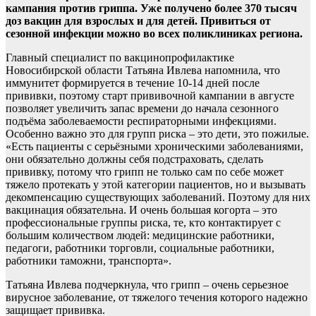
кампания против гриппа. Уже получено более 370 тысяч
доз вакцин для взрослых и для детей. Привиться от
сезонной инфекции можно во всех поликлиниках региона.
Главный специалист по вакцинопрофилактике
Новосибирской области Татьяна Ивлева напомнила, что
иммунитет формируется в течение 10-14 дней после
прививки, поэтому старт прививочной кампании в августе
позволяет увеличить запас времени до начала сезонного
подъёма заболеваемости респираторными инфекциями.
Особенно важно это для групп риска – это дети, это пожилые.
«Есть пациенты с серьёзными хроническими заболеваниями,
они обязательно должны себя подстраховать, сделать
прививку, потому что грипп не только сам по себе может
тяжело протекать у этой категории пациентов, но и вызывать
декомпенсацию существующих заболеваний. Поэтому для них
вакцинация обязательна. И очень большая когорта – это
профессиональные группы риска, те, кто контактирует с
большим количеством людей: медицинские работники,
педагоги, работники торговли, социальные работники,
работники таможни, транспорта».
Татьяна Ивлева подчеркнула, что грипп – очень серьезное
вирусное заболевание, от тяжелого течения которого надежно
защищает прививка.