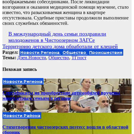
воображаемыми собеседниками. После ликвидации
возгорания и оказания медицинской помощи мужчине, стало
известно, что разыскиваемая женщина в квартире
отсутствовала. Судебные приставы продолжили выполнение
своих служебных обязанностей.
Навигация
В международный день семьи поздравили
молодоженов в Чистоозерном ЗАГСе
по
Территорию детского дома обработали от клещей
записям
Раздел:
Новости Региона
Общество
Происшествия
Темы:
Дзен.Новости
,
Общество
,
ТГпост
Похожая запись
Новости Региона
Сертификаты на приобретение автомобилей вручены
многодетным семьям в регионе
Авг 7, 2026
Новости Района
Стихотворения чистоозерских поэтесс вошли в областной
сборник