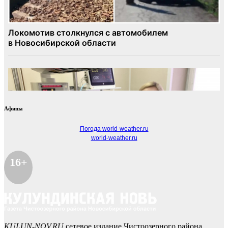
Афиша
Погода world-weather.ru
world-weather.ru
16+
KULUN-NOV.RU
сетевое издание Чистоозерного района.