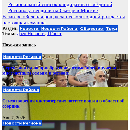
Навигация
Региональный список кандидатов от «Единой
России» утвердили на Съезде в Москве
по
В лагере «Зелёная роща» за несколько дней рождается
записям
настоящая команда
Раздел:
Новости
Новости Района
Общество
Труд
Темы:
Дзен.Новости
,
ТГпост
Похожая запись
Новости Региона
Сертификаты на приобретение автомобилей вручены
многодетным семьям в регионе
Авг 7, 2026
Новости Района
Стихотворения чистоозерских поэтесс вошли в областной
сборник
Авг 7, 2026
Новости Региона