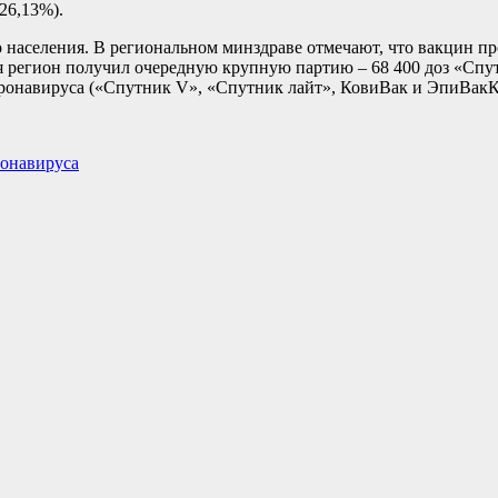
26,13%).
о населения. В региональном минздраве отмечают, что вакцин п
я регион получил очередную крупную партию – 68 400 доз «Спут
оронавируса («Спутник V», «Спутник лайт», КовиВак и ЭпиВакК
ронавируса