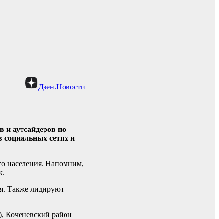
Дзен.Новости
в и аутсайдеров по
в социальных сетях и
го населения. Напомним,
к.
ия. Также лидируют
), Коченевский район