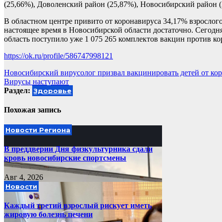
(25,66%), Доволенский район (25,87%), Новосибирский район (
В областном центре привито от коронавируса 34,17% взрослог
настоящее время в Новосибирской области достаточно. Сегодн
область поступило уже 1 075 265 комплектов вакцин против к
https://ok.ru/profile/586747998121
Навигация
Новосибирский вирусолог призвал вакцинировать детей от ко
Вирусы наступают
по
Раздел:
Здоровье
записям
Похожая запись
Новости Региона
В преддверии Дня физкультурника сдали
кровь новосибирские спортсмены
Авг 4, 2026
Новости
Каждый третий взрослый рискует иметь
жировую болезнь печени