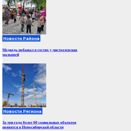
Новости Района
Медведь побывал в гостях у чистоозерских
малышей
Новости Региона
За три года более 60 социальных объектов
появятся в Новосибирской области