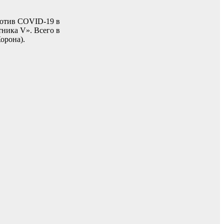
ротив СOVID-19 в
ника V». Всего в
орона).