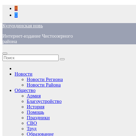
Перейти
к
содержимому
Кулундинская новь
Интернет-издание Чистоозерного
района
Новости
Новости Региона
Новости Района
Общество
Армия
Благоустройство
История
Помощь
Праздники
СВО
Труд
Образование