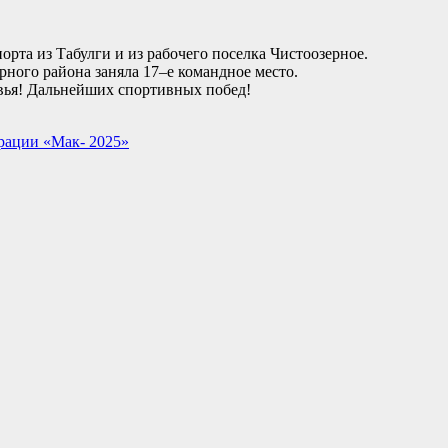
рта из Табулги и из рабочего поселка Чистоозерное.
рного района заняла 17–е командное место.
овья! Дальнейших спортивных побед!
ерации «Мак- 2025»