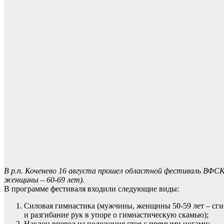
В р.п. Коченево 16 августа прошел
областной фестиваль ВФСК 
женщины – 60-69 лет).
В программе фестиваля входили следующие виды:
Силовая гимнастика (мужчины, женщины 50-59 лет – сгиб
и разгибание рук в упоре о гимнастическую скамью);
Наклон вперед из положения стоя с прямыми ногами;