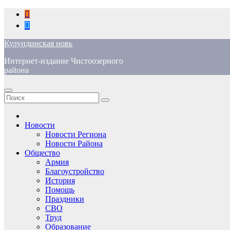
Перейти
к
содержимому
Кулундинская новь
Интернет-издание Чистоозерного
района
Новости
Новости Региона
Новости Района
Общество
Армия
Благоустройство
История
Помощь
Праздники
СВО
Труд
Образование