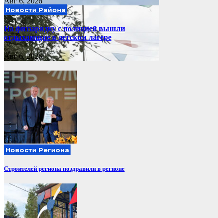
Авг 6, 2026
Новости Района
На физзарядку с полицией вышли
отдыхающие в детском лагере
Авг 6, 2026
Новости Региона
Строителей региона поздравили в регионе