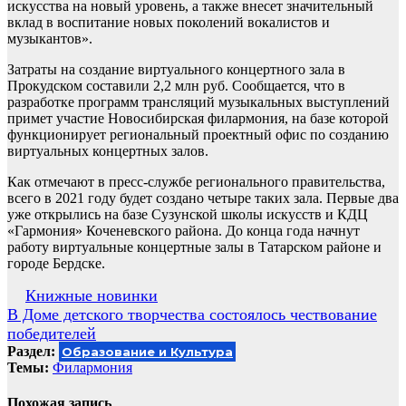
искусства на новый уровень, а также внесет значительный
вклад в воспитание новых поколений вокалистов и
музыкантов».
Затраты на создание виртуального концертного зала в
Прокудском составили 2,2 млн руб. Сообщается, что в
разработке программ трансляций музыкальных выступлений
примет участие Новосибирская филармония, на базе которой
функционирует региональный проектный офис по созданию
виртуальных концертных залов.
Как отмечают в пресс-службе регионального правительства,
всего в 2021 году будет создано четыре таких зала. Первые два
уже открылись на базе Сузунской школы искусств и КДЦ
«Гармония» Коченевского района. До конца года начнут
работу виртуальные концертные залы в Татарском районе и
городе Бердске.
Навигация
Книжные новинки
В Доме детского творчества состоялось чествование
по
победителей
записям
Раздел:
Образование и Культура
Темы:
Филармония
Похожая запись