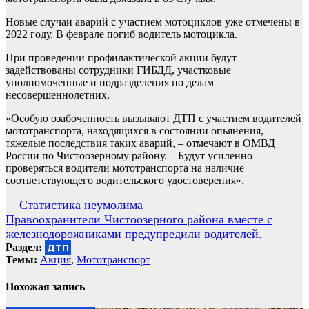
Новые случаи аварий с участием мотоциклов уже отмечены в
2022 году. В феврале погиб водитель мотоцикла.
При проведении профилактической акции будут
задействованы сотрудники ГИБДД, участковые
уполномоченные и подразделения по делам
несовершеннолетних.
«Особую озабоченность вызывают ДТП с участием водителей
мототранспорта, находящихся в состоянии опьянения,
тяжелые последствия таких аварий, – отмечают в ОМВД
России по Чистоозерному району. – Будут усиленно
проверяться водители мототранспорта на наличие
соответствующего водительского удостоверения».
Навигация
Статистика неумолима
Правоохранители Чистоозерного района вместе с
по
железнодорожниками предупредили водителей.
записям
Раздел:
ДТП
Темы:
Акция
,
Мототранспорт
Похожая запись