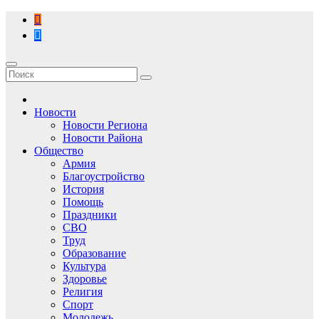
Перейти
к
содержимому
Новости
Новости Региона
Новости Района
Общество
Армия
Благоустройство
История
Помощь
Праздники
СВО
Труд
Образование
Культура
Здоровье
Религия
Спорт
Молодежь