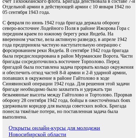
счёт Тихоокеанского флота. Бригада действовала в составе 7-й
Отдельной армии в действующей армии с 10 января 1942 по
05 сентября 1943 года.
С февраля по июнь 1942 года бригада держала оборону
северо-восточнее Лодейного Поля в районе Ижорова Гора с
передним краем по южному берегу реки Яндеба. На
вверенном участке, вела активную разведку, в апреле 1942
года предприняла частную наступательную операцию с
форсированием реки Яндеба. В сентябре 1942 года бригада
была передислоцирована в район Мурманские Ворота. Части
бригады сосредоточились восточнее Торполово. Перед
бригадой была поставлена задача прорвать кольцо окружения
и обеспечить отход частей 8-й армии и 2-й ударной армии,
попавших в окружение в районе Гайтолово в ходе
Синявинской операции 1942 года. Для решения этой задачи
бригаде необходимо было захватить и удержать три
безымянные высоты между Гайтолово и Тортолово. Прорвав
оборону 28 сентября 1942 года, бойцы в ожесточённых боях
удерживали коридор для выхода советских войск. Бригада
понесла тяжёлые потери, но поставленная задача была
выполнена.
Навигация
Открыты онлайн-курсы для молодежи
Новосибирской области
по