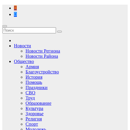
Перейти
к
содержимому
Новости
Новости Региона
Новости Района
Общество
Армия
Благоустройство
История
Помощь
Праздники
СВО
Труд
Образование
Культура
Здоровье
Религия
Спорт
Молодежь