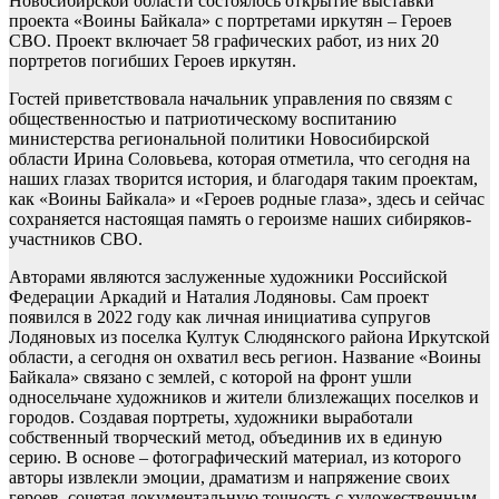
Новосибирской области состоялось открытие выставки
проекта «Воины Байкала» с портретами иркутян – Героев
СВО. Проект включает 58 графических работ, из них 20
портретов погибших Героев иркутян.
Гостей приветствовала начальник управления по связям с
общественностью и патриотическому воспитанию
министерства региональной политики Новосибирской
области Ирина Соловьева, которая отметила, что сегодня на
наших глазах творится история, и благодаря таким проектам,
как «Воины Байкала» и «Героев родные глаза», здесь и сейчас
сохраняется настоящая память о героизме наших сибиряков-
участников СВО.
Авторами являются заслуженные художники Российской
Федерации Аркадий и Наталия Лодяновы. Сам проект
появился в 2022 году как личная инициатива супругов
Лодяновых из поселка Култук Слюдянского района Иркутской
области, а сегодня он охватил весь регион. Название «Воины
Байкала» связано с землей, с которой на фронт ушли
односельчане художников и жители близлежащих поселков и
городов. Создавая портреты, художники выработали
собственный творческий метод, объединив их в единую
серию. В основе – фотографический материал, из которого
авторы извлекли эмоции, драматизм и напряжение своих
героев, сочетая документальную точность с художественным