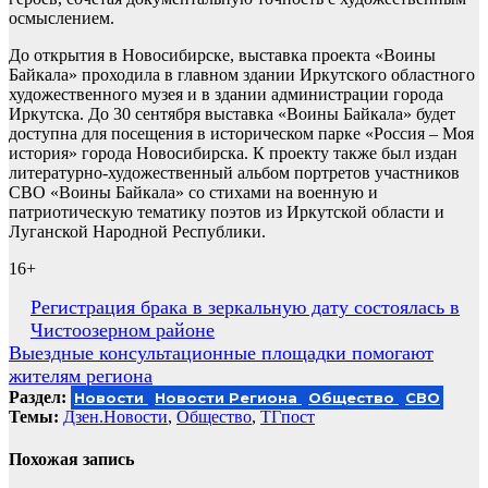
осмыслением.
До открытия в Новосибирске, выставка проекта «Воины
Байкала» проходила в главном здании Иркутского областного
художественного музея и в здании администрации города
Иркутска. До 30 сентября выставка «Воины Байкала» будет
доступна для посещения в историческом парке «Россия – Моя
история» города Новосибирска. К проекту также был издан
литературно-художественный альбом портретов участников
СВО «Воины Байкала» со стихами на военную и
патриотическую тематику поэтов из Иркутской области и
Луганской Народной Республики.
16+
Навигация
Регистрация брака в зеркальную дату состоялась в
Чистоозерном районе
по
Выездные консультационные площадки помогают
записям
жителям региона
Раздел:
Новости
Новости Региона
Общество
СВО
Темы:
Дзен.Новости
,
Общество
,
ТГпост
Похожая запись