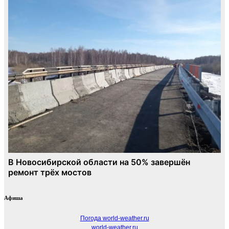
Афиша
Погода world-weather.ru
world-weather.ru