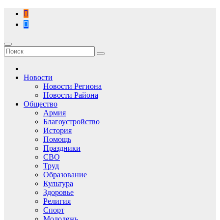
Перейти
к
содержимому
Новости
Новости Региона
Новости Района
Общество
Армия
Благоустройство
История
Помощь
Праздники
СВО
Труд
Образование
Культура
Здоровье
Религия
Спорт
Молодежь