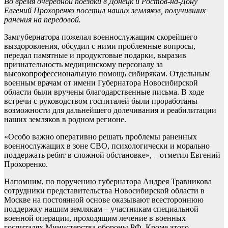
Во время очередной поездки в Донецк и Ростов-на-Дону
Евгений Прохоренко посетил наших земляков, получивших
ранения на передовой.
Замгубернатора пожелал военнослужащим скорейшего
выздоровления, обсудил с ними проблемные вопросы,
передал памятные и продуктовые подарки, выразив
признательность медицинскому персоналу за
высокопрофессиональную помощь сибирякам. Отдельным
военным врачам от имени Губернатора Новосибирской
области были вручены благодарственные письма. В ходе
встречи с руководством госпиталей были проработаны
возможности для дальнейшего долечивания и реабилитации
наших земляков в родном регионе.
«Особо важно оперативно решать проблемы раненных
военнослужащих в зоне СВО, психологически и морально
поддержать ребят в сложной обстановке», – отметил Евгений
Прохоренко.
Напомним, по поручению губернатора Андрея Травникова
сотрудники представительства Новосибирской области в
Москве на постоянной основе оказывают всестороннюю
поддержку нашим землякам – участникам специальной
военной операции, проходящим лечение в военных
госпиталях Министерства обороны РФ. Кроме этого