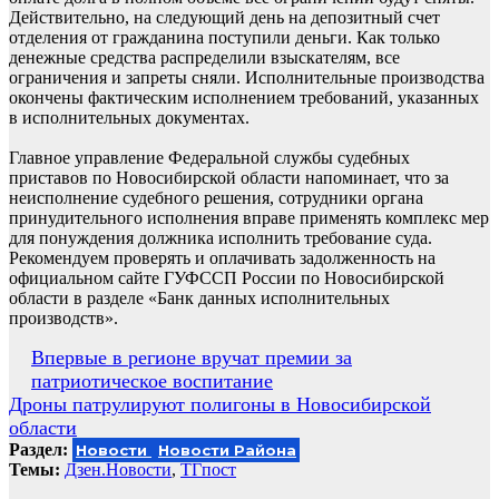
Действительно, на следующий день на депозитный счет
отделения от гражданина поступили деньги. Как только
денежные средства распределили взыскателям, все
ограничения и запреты сняли. Исполнительные производства
окончены фактическим исполнением требований, указанных
в исполнительных документах.
Главное управление Федеральной службы судебных
приставов по Новосибирской области напоминает, что за
неисполнение судебного решения, сотрудники органа
принудительного исполнения вправе применять комплекс мер
для понуждения должника исполнить требование суда.
Рекомендуем проверять и оплачивать задолженность на
официальном сайте ГУФССП России по Новосибирской
области в разделе «Банк данных исполнительных
производств».
Навигация
Впервые в регионе вручат премии за
патриотическое воспитание
по
Дроны патрулируют полигоны в Новосибирской
записям
области
Раздел:
Новости
Новости Района
Темы:
Дзен.Новости
,
ТГпост