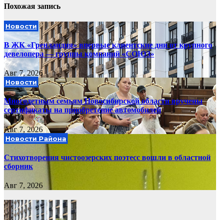
Похожая запись
Новости
В ЖК «Гренландия» впервые клиентские дни от крупного
девелопера — группы компаний «СОЮЗ»
Авг 7, 2026
Новости
Многодетным семьям Новосибирской области вручены
сертификаты на приобретение автомобилей
Авг 7, 2026
Новости Района
Стихотворения чистоозерских поэтесс вошли в областной
сборник
Авг 7, 2026