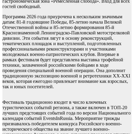
гастрономическая зона «Ремесленная слобода». Вход для всех
гостей свободный.
Программа 2026 года приурочена к нескольким значимым
датам: 81-й годовщине Победы, 85-летию начала Великой
Отечественной войны и 85-летию формирования 85-й
Краснознаменной Ленинградско-Павловской мотострелковой
дивизии. Эти события лягут в основу реконструкций,
тематических площадок и выступлений, подготовленных
профессиональными реконструкторами и участниками
молодежных военно-патриотических клубов. Впервые в
рамках фестиваля будет представлена выставка трофейной
техники, захваченной российскими бойцами в ходе
проведения специальной военной операции. Она дополнит
традиционную экспозицию военной и ретротехники XX-XXI
веков, которая ежегодно привлекает внимание как взрослых,
так и юных посетителей.
Фестиваль традиционно входит в число ключевых
туристических событий региона, а также включен в ТОП-20
лучших предстоящих событий года по версии Национального
календаря событий EventsInRussia. Мероприятие трижды
признавалось победителем конкурса Российского военно-
исторического общества на звание лучшего военно-