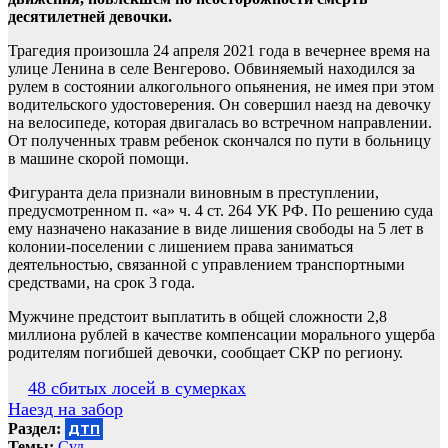
десятилетней девочки.
Трагедия произошла 24 апреля 2021 года в вечернее время на
улице Ленина в селе Венгерово. Обвиняемый находился за
рулем в состоянии алкогольного опьянения, не имея при этом
водительского удостоверения. Он совершил наезд на девочку
на велосипеде, которая двигалась во встречном направлении.
От полученных травм ребенок скончался по пути в больницу
в машине скорой помощи.
Фигуранта дела признали виновным в преступлении,
предусмотренном п. «а» ч. 4 ст. 264 УК РФ. По решению суда
ему назначено наказание в виде лишения свободы на 5 лет в
колонии-поселении с лишением права заниматься
деятельностью, связанной с управлением транспортными
средствами, на срок 3 года.
Мужчине предстоит выплатить в общей сложности 2,8
миллиона рублей в качестве компенсации морального ущерба
родителям погибшей девочки, сообщает СКР по региону.
Навигация
48 сбитых лосей в сумерках
Наезд на забор
по
Раздел:
ДТП
записям
Темы:
Суд