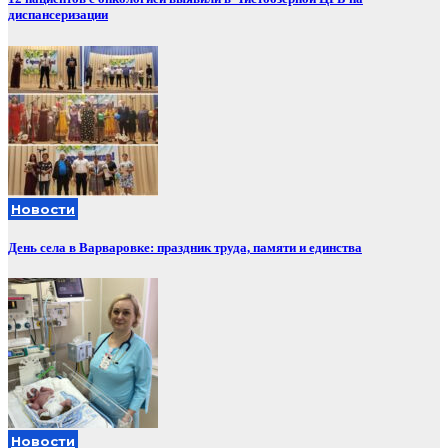
диспансеризации
Новости
День села в Варваровке: праздник труда, памяти и единства
Новости