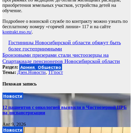
приобретения земельных участков, устройства детей на
обучение.
Подробнее о воинской службе по контракту можно узнать по
бесплатному номеру «горячей линии» 117 и на сайте
kontrakt.nso.ru/
.
Навигация
Гостиницы Новосибирской области обяжут быть
более гостеприимными
по
Бронзовыми призерами стали чистоозерцы на
записям
Спартакиаде пенсионеров Новосибирской области
Раздел:
Армия
Общество
Темы:
Дзен.Новости
,
ТГпост
Похожая запись
Новости
12 пациентов с онкологией выявили в Чистоозерной ЦРБ
на диспансеризации
Авг 9, 2026
Новости