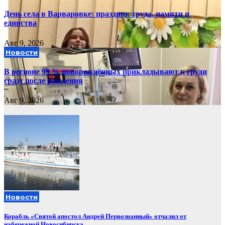
День села в Варваровке: праздник труда, памяти и
единства
Авг 9, 2026
Новости
В регионе 99 % новорождённых прикладывают к груди
сразу после рождения
Авг 9, 2026
Новости
Корабль «Святой апостол Андрей Первозванный» отчалил от
набережной Новосибирска