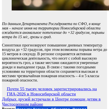
По данным Департамента Росгидромета по СФО, в конце
мая – начале июня на территории Новосибирской области
ожидается аномальное потепление до +32 градусов, порывы
ветра до 15 м/с, грозы и град.
Синоптики прогнозируют повышение дневных температур
воздуха до +32 градусов, при этом возможны порывы ветра до
15 метров в секунду. В регионе сохраняется активная
циклоническая деятельность, что несет с собой высокую
вероятность гроз, а также местами ожидаются умеренные
дожди и выпадение града. В связи с такими погодными
условиями на территории области сохраняется высокая и
местами чрезвычайная пожарная опасность – 4 и 5 классы
пожарной опасности.
Навигация
Почти 55 тысяч человек зарегистрировались на
ГИА-2026 в Новосибирской области
по
Добрых друзей встречали в Центре помощи детям в
записям
Чистоозерном районе
Раздел: