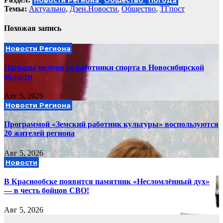
Новости Региона
Общество
Погода
Темы:
Актуально
,
Дзен.Новости
,
Общество
,
ТГпост
Похожая запись
Новости Региона
Награды получили работники спорта в Новосибирской
области
Авг 5, 2026
Новости Региона
Программой «Земский работник культуры» воспользуются
20 жителей региона
Авг 5, 2026
Новости
В Краснообске появится памятник «Несломлённый дух»
— в честь бойцов СВО!
Авг 5, 2026