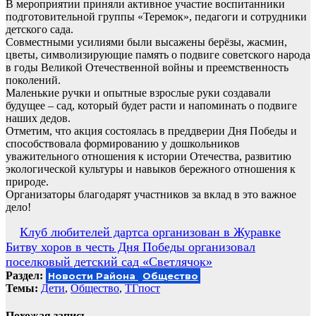
В мероприятии приняли активное участие воспитанники
подготовительной группы «Теремок», педагоги и сотрудники
детского сада.
Совместными усилиями были высажены берёзы, жасмин,
цветы, символизирующие память о подвиге советского народа
в годы Великой Отечественной войны и преемственность
поколений.
Маленькие ручки и опытные взрослые руки создавали
будущее – сад, который будет расти и напоминать о подвиге
наших дедов.
Отметим, что акция состоялась в преддверии Дня Победы и
способствовала формированию у дошкольников
уважительного отношения к истории Отечества, развитию
экологической культуры и навыков бережного отношения к
природе.
Организаторы благодарят участников за вклад в это важное
дело!
Навигация
Клуб любителей дартса организован в Журавке
Битву хоров в честь Дня Победы организовал
по
поселковый детский сад «Светлячок»
записям
Раздел:
Новости Района
Общество
Темы:
Дети
,
Общество
,
ТГпост
Похожая запись