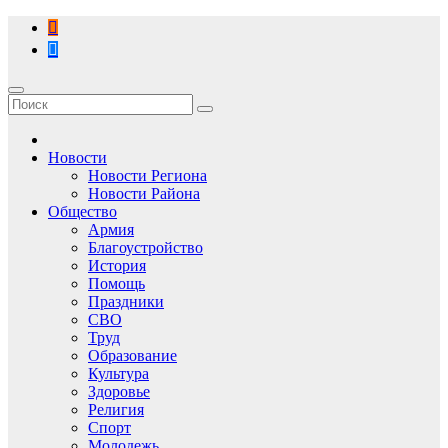
Перейти
к
содержимому
Новости
Новости Региона
Новости Района
Общество
Армия
Благоустройство
История
Помощь
Праздники
СВО
Труд
Образование
Культура
Здоровье
Религия
Спорт
Молодежь