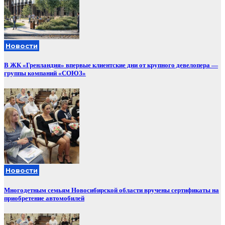
Новости
В ЖК «Гренландия» впервые клиентские дни от крупного девелопера —
группы компаний «СОЮЗ»
Новости
Многодетным семьям Новосибирской области вручены сертификаты на
приобретение автомобилей