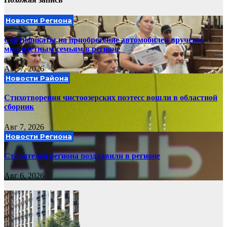
Новости Региона
Сертификаты на приобретение автомобилей вручены
многодетным семьям в регионе
Авг 7, 2026
Новости Района
Стихотворения чистоозерских поэтесс вошли в областной
сборник
Авг 7, 2026
Новости Региона
Строителей региона поздравили в регионе
Авг 6, 2026