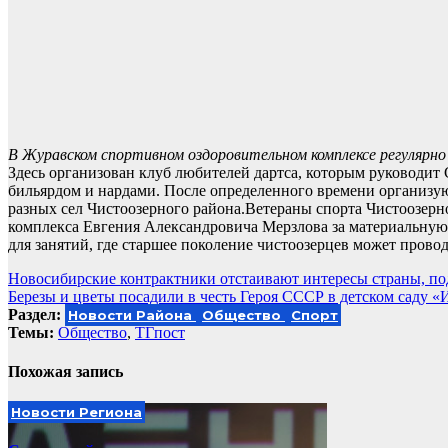
В Журавском спортивном оздоровительном комплексе регулярно
Здесь организован клуб любителей дартса, которым руководит 
бильярдом и нардами. После определенного времени организую
разных сел Чистоозерного района.Ветераны спорта Чистоозерн
комплекса Евгения Александровича Мерзлова за материальную
для занятий, где старшее поколение чистоозерцев может прово
Навигация
Новосибирские контрактники отстаивают интересы страны, по
Березы и цветы посадили в честь Героя СССР в детском саду 
по
Раздел:
Новости Района
Общество
Спорт
записям
Темы:
Общество
,
ТГпост
Похожая запись
Новости Региона