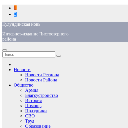
Перейти
к
содержимому
Кулундинская новь
Интернет-издание Чистоозерного
района
Новости
Новости Региона
Новости Района
Общество
Армия
Благоустройство
История
Помощь
Праздники
СВО
Труд
Образование