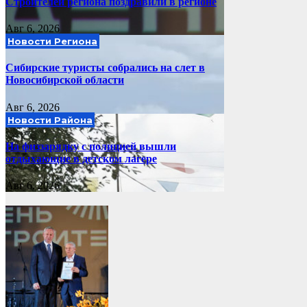
Строителей региона поздравили в регионе
Авг 6, 2026
Новости Региона
Сибирские туристы собрались на слет в
Новосибирской области
Авг 6, 2026
Новости Района
На физзарядку с полицией вышли
отдыхающие в детском лагере
Авг 6, 2026