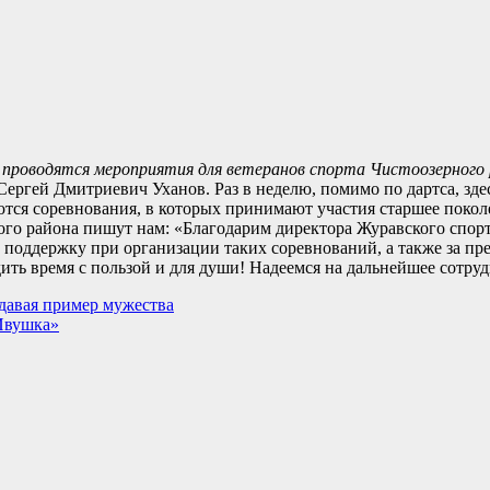
 проводятся мероприятия для ветеранов спорта Чистоозерного 
Сергей Дмитриевич Уханов. Раз в неделю, помимо по дартса, зд
тся соревнования, в которых принимают участия старшее покол
ого района пишут нам: «Благодарим директора Журавского спор
 поддержку при организации таких соревнований, а также за п
дить время с пользой и для души! Надеемся на дальнейшее сотру
давая пример мужества
«Ивушка»